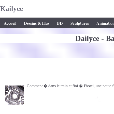
Kailyce
Accueil
Dessins & Illus
BD
Sculptures
Animatio
Dailyce - B
Commenc� dans le train et fini � l'hotel, une petite f