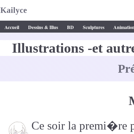
Kailyce
Accueil
Dessins & Illus
BD
Sculptures
Animatio
Illustrations -et aut
Pr
Ce soir la premi�re p