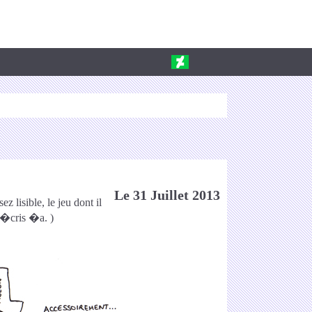
Le 31 Juillet 2013
z lisible, le jeu dont il
j'�cris �a. )