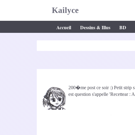
Kailyce
Accueil
Dessins & Illus
BD
200�me post ce soir :) Petit strip s
est question s'appelle 'Recettear :