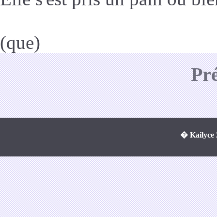
(que)
Pr
� Kailyce