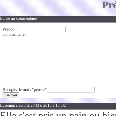
Pr
Ecrire un commentaire
Pseudo
:
Commentaire
:
Recopiez le mot : "pensez"
Lysemna a écrit le 28 Mai 2013 à 13h02
Elle s'est pris un pain ou bie