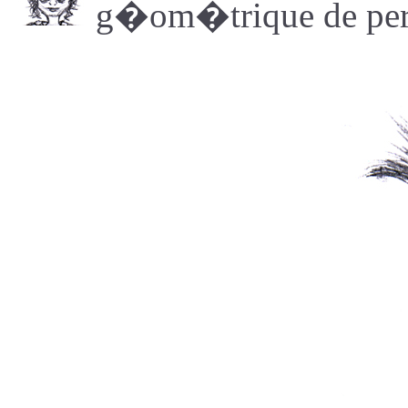
g�om�trique de pers