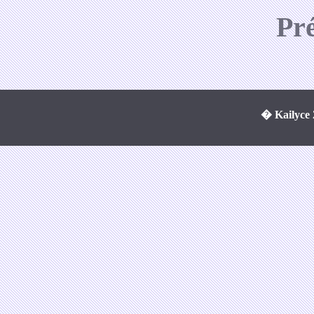
Pr
� Kailyce