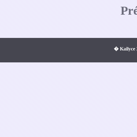
Pr
� Kailyce