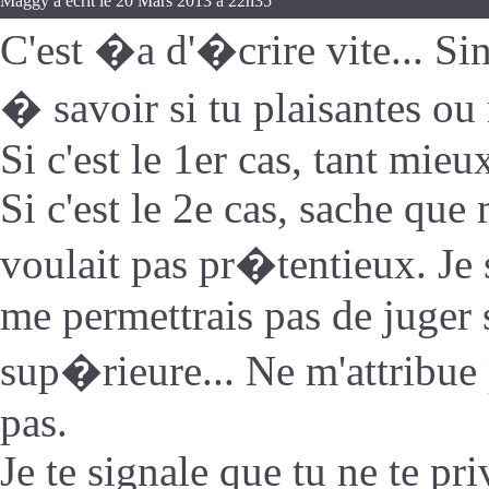
Maggy a écrit le 20 Mars 2013 à 22h35
C'est �a d'�crire vite... Si
� savoir si tu plaisantes ou
Si c'est le 1er cas, tant mie
Si c'est le 2e cas, sache qu
voulait pas pr�tentieux. Je 
me permettrais pas de juger 
sup�rieure... Ne m'attribue 
pas.
Je te signale que tu ne te pr