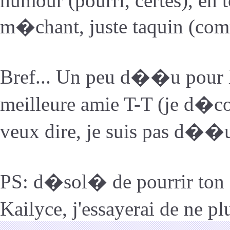
humour (pourri, certes), en 
m�chant, juste taquin (comm
Bref... Un peu d��u pour 
meilleure amie T-T (je d�co
veux dire, je suis pas d��u 
PS: d�sol� de pourrir ton 
Kailyce, j'essayerai de ne plu