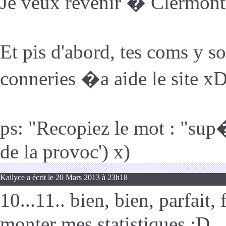
Je veux revenir � Clermont 
Et pis d'abord, tes coms y 
conneries �a aide le site xD
ps: "Recopiez le mot : "sup�
de la provoc') x)
Kailyce a écrit le 20 Mars 2013 à 23h18
10...11.. bien, bien, parfait
monter mes statistiques :D