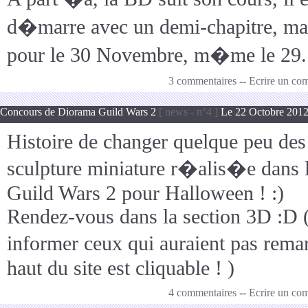
d�marre avec un demi-chapitre, mai
pour le 30 Novembre, m�me le 29.
3 commentaires
--
Ecrire un co
Concours de Diorama Guild Wars 2
[ news - n°4 ]
Le 22 Octobre 2012
Histoire de changer quelque peu des
sculpture miniature r�alis�e dans l
Guild Wars 2 pour Halloween ! :)
Rendez-vous dans la section 3D :D ( 
informer ceux qui auraient pas rem
haut du site est cliquable ! )
4 commentaires
--
Ecrire un co