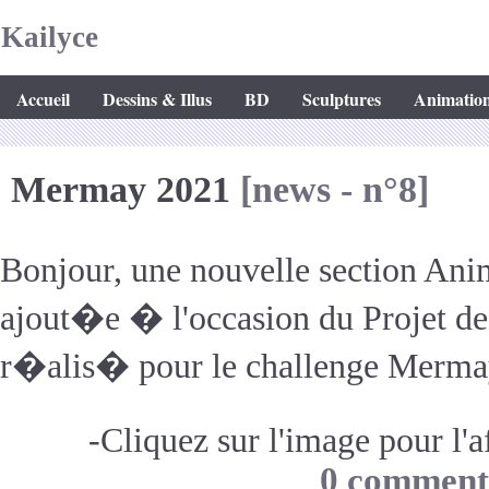
Kailyce
Accueil
Dessins & Illus
BD
Sculptures
Animatio
Mermay 2021
[news - n°8]
Bonjour, une nouvelle section Ani
ajout�e � l'occasion du Projet de
r�alis� pour le challenge Merm
-Cliquez sur l'image pour l'af
0 comment