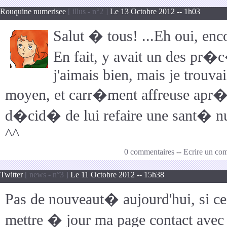
Rouquine numerisee
[ illus - n°2 ]
Le 13 Octobre 2012 -- 1h03
Salut � tous! ...Eh oui, enc
En fait, y avait un des pr�
j'aimais bien, mais je trouva
moyen, et carr�ment affreuse apr�s
d�cid� de lui refaire une sant� 
^^
0 commentaires
--
Ecrire un co
Twitter
[ news - n°3 ]
Le 11 Octobre 2012 -- 15h38
Pas de nouveaut� aujourd'hui, si ce 
mettre � jour ma page contact avec