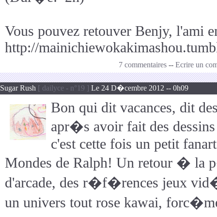
Vous pouvez retouver Benjy, l'ami en
http://mainichiewokakimashou.tumb
7 commentaires
--
Ecrire un co
Sugar Rush
[ dailyce - n°19 ]
Le 24 D�cembre 2012 -- 0h09
Bon qui dit vacances, dit des
apr�s avoir fait des dessin
c'est cette fois un petit fana
Mondes de Ralph! Un retour � la p
d'arcade, des r�f�rences jeux vid�
un univers tout rose kawai, forc�me