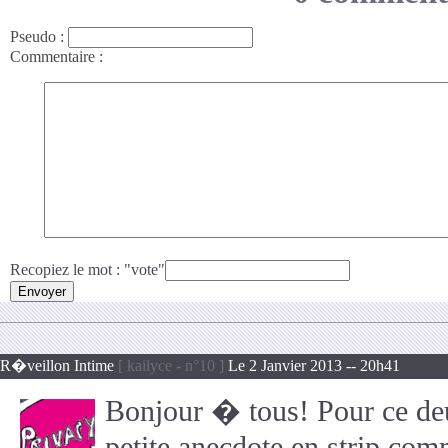
Pseudo
:
Commentaire
:
Recopiez le mot : "vote"
R�veillon Intime
[ kailyce - n°10 ]
Le 2 Janvier 2013 -- 20h41
Bonjour � tous! Pour ce de
petite anecdote en strip comm