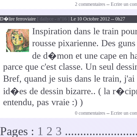
2 commentaires
--
Ecrire un co
D�lire ferroviaire
[ dailyce - n°16 ]
Le 10 Octobre 2012 -- 0h27
Inspiration dans le train po
rousse pixarienne. Des guns
de d�mon et une cape en hai
parce que c'est classe. Un seul dessi
Bref, quand je suis dans le train, j
id�es de dessin bizarre.. ( la r�cip
entendu, pas vraie :) )
0 commentaires
--
Ecrire un co
Pages :
1
2
3
.......................