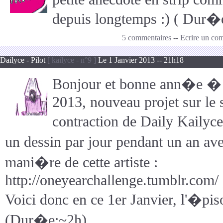
depuis longtemps :) ( Dur�e
5 commentaires
--
Ecrire un co
Dailyce - Pilot
[ kailyce - n°9 ]
Le 1 Janvier 2013 -- 21h18
Bonjour et bonne ann�e � 
2013, nouveau projet sur le si
contraction de Daily Kailyce,
un dessin par jour pendant un an av
mani�re de cette artiste :
http://oneyearchallenge.tumblr.com/ 
Voici donc en ce 1er Janvier, l'�piso
(Dur�e:~2h)