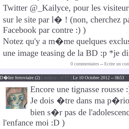
Twitter @_Kailyce, pour les visiteu
sur le site par l� ! (non, cherchez 
Facebook par contre :) )
Notez qu'y a m�me quelques exclus
une image teasing de la BD :p *je di
0 commentaires
--
Ecrire un co
D�lire ferroviaire (2)
[ dailyce - n°17 ]
Le 10 Octobre 2012 -- 0h53
Encore une tignasse rousse :
Je dois �tre dans ma p�riod
bien s�r pas de l'adolescenc
l'enfance moi :D )