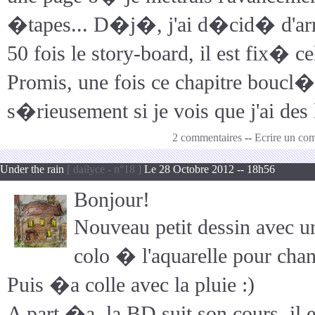
�tapes... D�j�, j'ai d�cid� d'ar
50 fois le story-board, il est fix� ce
Promis, une fois ce chapitre boucl�,
s�rieusement si je vois que j'ai des 
2 commentaires
--
Ecrire un co
Under the rain
[ dailyce - n°18 ]
Le 28 Octobre 2012 -- 18h56
Bonjour!
Nouveau petit dessin avec u
colo � l'aquarelle pour cha
Puis �a colle avec la pluie :)
A part �a, la BD suit son cours, il e