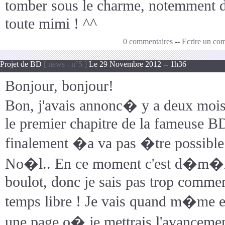
tomber sous le charme, notemment d
toute mimi ! ^^
0 commentaires
--
Ecrire un co
Projet de BD
[ news - n°5 ]
Le 29 Novembre 2012 -- 1h36
Bonjour, bonjour!
Bon, j'avais annonc� y a deux mois 
le premier chapitre de la fameuse 
finalement �a va pas �tre possible.
No�l.. En ce moment c'est d�m�
boulot, donc je sais pas trop comme
temps libre ! Je vais quand m�me e
une page o� je mettrais l'avanceme