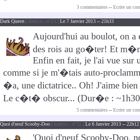
3 commentaires
--
Ecrire un co
Dark Queen
[ dailyce - n°23 ]
Le 7 Janvier 2013 -- 21h33
Aujourd'hui au boulot, on a 
des rois au go�ter! Et m�m
Enfin en fait, je l'ai vue sur
comme si je m'�tais auto-proclamm�e
�a, une dictatrice.. Oh! J'aime bie
Le c�t� obscur... (Dur�e : ~1h30
5 commentaires
--
Ecrire un co
Quoi d'neuf Scooby-Doo
[ kailyce - n°11 ]
Le 6 Janvier 2013 -- 22h12
'Quoi d'neuf Scooby-Doo, nou