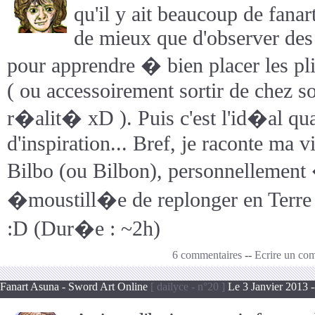
qu'il y ait beaucoup de fanart
de mieux que d'observer des 
pour apprendre � bien placer les pli
( ou accessoirement sortir de chez so
r�alit� xD ). Puis c'est l'id�al qua
d'inspiration... Bref, je raconte ma v
Bilbo (ou Bilbon), personnellement
�moustill�e de replonger en Terre 
:D (Dur�e : ~2h)
6 commentaires
--
Ecrire un co
Fanart Asuna - Sword Art Online
[ dailyce - n°20 ]
Le 3 Janvier 2013 