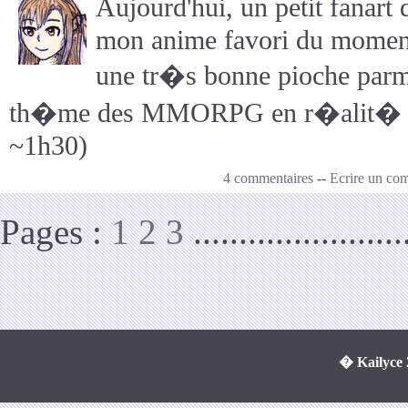
Aujourd'hui, un petit fanar
mon anime favori du moment
une tr�s bonne pioche parmi
th�me des MMORPG en r�alit� vir
~1h30)
4 commentaires
--
Ecrire un co
Pages :
1
2
3
.......................
� Kailyce