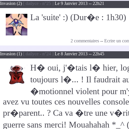
Invasion (2)
[ dailyce - n°25 ]
Le 9 Janvier 2013 -- 22h21
La 'suite' :) (Dur�e : 1h30)
2 commentaires
--
Ecrire un co
Invasion (1)
[ dailyce - n°24 ]
Le 8 Janvier 2013 -- 22h45
H� oui, j'�tais l� hier, lo
toujours l�... ! Il faudrait
�motionnel violent pour m'
avez vu toutes ces nouvelles console
pr�parent.. ? Ca va �tre une v�rit
guerre sans merci! Mouahahah *_^