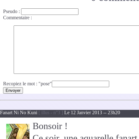
Pseudo
:
Commentaire
:
Recopiez le mot : "pose"
Fanart Ni No Kuni
[ illus - n°3 ]
Le 12 Janvier 2013 -- 23h20
Bonsoir !
Ce soir, une aquarelle fanar