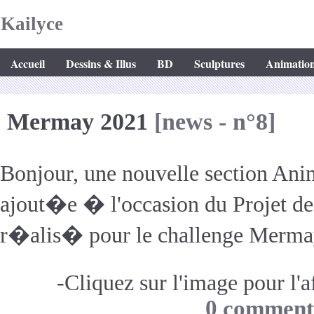
Kailyce
Accueil
Dessins & Illus
BD
Sculptures
Animatio
Mermay 2021
[news - n°8]
Bonjour, une nouvelle section Ani
ajout�e � l'occasion du Projet de
r�alis� pour le challenge Merm
-Cliquez sur l'image pour l'af
0 comment