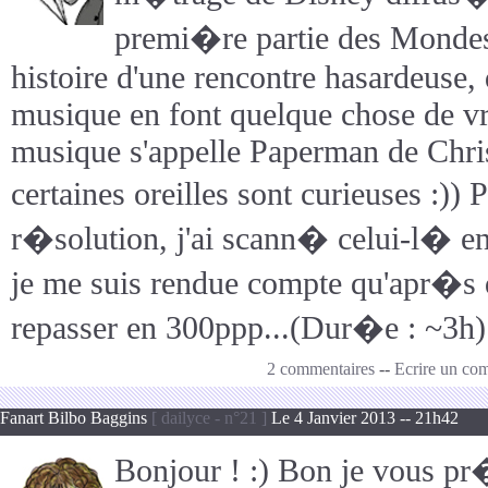
premi�re partie des Mondes
histoire d'une rencontre hasardeuse, 
musique en font quelque chose de v
musique s'appelle Paperman de Chri
certaines oreilles sont curieuses :)
r�solution, j'ai scann� celui-l� en
je me suis rendue compte qu'apr�s 
repasser en 300ppp...(Dur�e : ~3h)
2 commentaires
--
Ecrire un co
Fanart Bilbo Baggins
[ dailyce - n°21 ]
Le 4 Janvier 2013 -- 21h42
Bonjour ! :) Bon je vous pr�