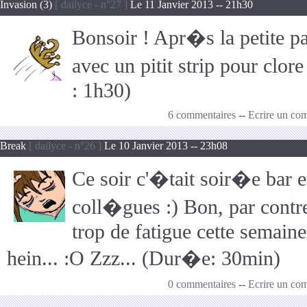
Invasion (3)
[ dailyce - n°27 ]
Le 11 Janvier 2013 -- 21h30
Bonsoir ! Apr�s la petite pa
avec un pitit strip pour clor
: 1h30)
6 commentaires
--
Ecrire un co
Break
[ dailyce - n°26 ]
Le 10 Janvier 2013 -- 23h08
Ce soir c'�tait soir�e bar e
coll�gues :) Bon, par contr
trop de fatigue cette semaine
hein... :O Zzz... (Dur�e: 30min)
0 commentaires
--
Ecrire un co