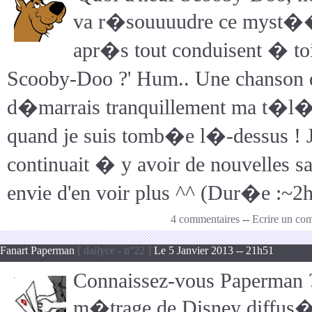
va r�souuuudre ce myst�
apr�s tout conduisent � to
Scooby-Doo ?' Hum.. Une chanson d
d�marrais tranquillement ma t�l�
quand je suis tomb�e l�-dessus ! Je
continuait � y avoir de nouvelles 
envie d'en voir plus ^^ (Dur�e :~2h
4 commentaires
--
Ecrire un co
Fanart Paperman
[ dailyce - n°22 ]
Le 5 Janvier 2013 -- 21h51
Connaissez-vous Paperman ?
m�trage de Disney diffus�